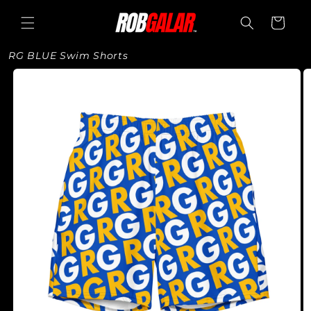
Skip to
content
Cart
RG BLUE Swim Shorts
Skip to
product
information