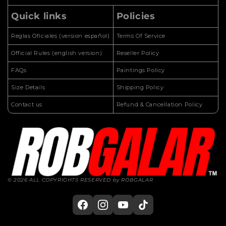
Quick links
Policies
Reglas Oficiales (version español)
Terms Of Service
Official Rules (english version)
Reseller Policy
FAQs
Paintings Policy
Size Details
Shipping Policy
Contact us
Refund & Cancellation Policy
© 2026 ALL COPYRIGHTS RESERVED by ROBGALAR