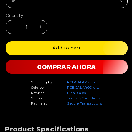
Quantity
Quantity
Decrease
Increase
quantity
quantity
for
for
RG
RG
Add to cart
BLUE
BLUE
Swim
Swim
COMPRAR AHORA
Shorts
Shorts
Shipping by
ROBGALAR.store
Sold by
ROBGALAR®Digital
Returns
Final Sales
Support
Terms & Conditions
Payment
Secure Transactions
Product Specifications